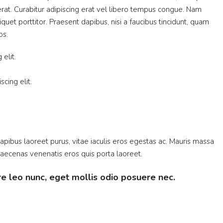
 erat. Curabitur adipiscing erat vel libero tempus congue. Nam
uet porttitor. Praesent dapibus, nisi a faucibus tincidunt, quam
os.
elit.
cing elit.
pibus laoreet purus, vitae iaculis eros egestas ac. Mauris massa
 Maecenas venenatis eros quis porta laoreet.
e leo nunc, eget mollis odio posuere nec.