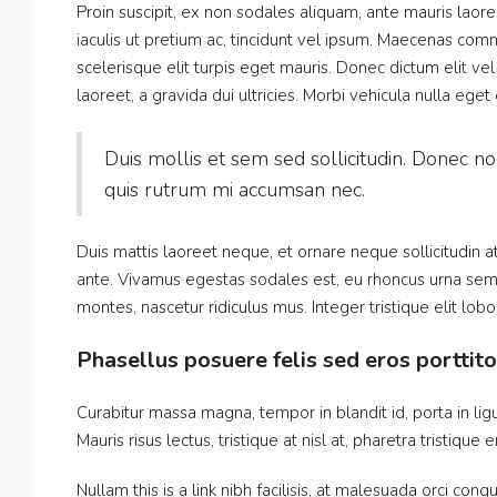
Proin suscipit, ex non sodales aliquam, ante mauris laor
iaculis ut pretium ac, tincidunt vel ipsum. Maecenas co
scelerisque elit turpis eget mauris. Donec dictum elit vel
laoreet, a gravida dui ultricies. Morbi vehicula nulla eget
Duis mollis et sem sed sollicitudin. Donec no
quis rutrum mi accumsan nec.
$3,600
/mo
Duis mattis laoreet neque, et ornare neque sollicitudin 
ante. Vivamus egestas sodales est, eu rhoncus urna sem
montes, nascetur ridiculus mus. Integer tristique elit lo
Contemporary apartment
Phasellus posuere felis sed eros porttito
9321 Cypress Lake Dr, Fort Myer
2
2
2350
Sq Ft
APARTMENT
Curabitur massa magna, tempor in blandit id, porta in ligu
Mauris risus lectus, tristique at nisl at, pharetra tristique 
Nullam this is a link nibh facilisis, at malesuada orci cong