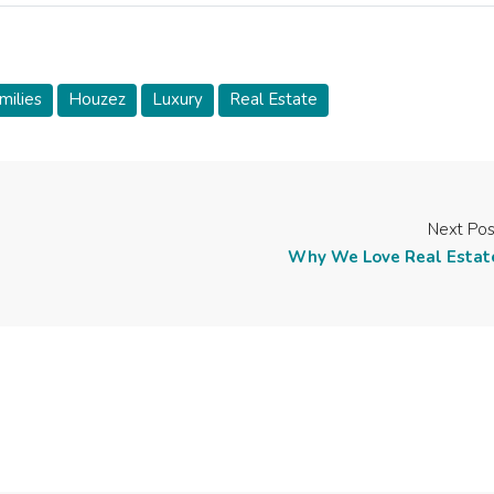
milies
Houzez
Luxury
Real Estate
Next Pos
Why We Love Real Estat