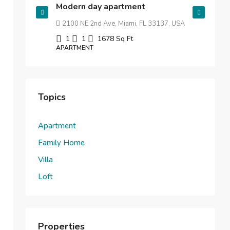
Modern day apartment
Uniti
2100 NE 2nd Ave, Miami, FL 33137, USA
1
1
1678
Sq Ft
APARTMENT
Topics
Apartment
Family Home
Villa
Loft
Properties