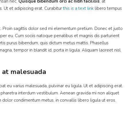
umsan nec.
Quisque bibendum orci ac nibh facilisis
, at
 Ut et adipiscing erat. Curabitur
this is a text link
libero tempus
at. Proin sagittis dolor sed mi elementum pretium. Donec et justo
per eu. Cum sociis natoque penatibus et magnis dis parturient
bortis purus bibendum, quis dictum metus mattis. Phasellus
agna, tempor in blandit id, porta in ligula. Aliquam laoreet nisl
is at malesuada
pat eu varius malesuada, pulvinar eu ligula. Ut et adipiscing erat.
m pharetra interdum vestibulum. Aenean gravida mi non aliquet
am dolor condimentum metus, in convallis libero ligula ut eros.
$4,500
/mo