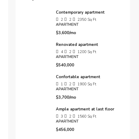
Contemporary apartment
2
2
2350
Sq Ft
APARTMENT
$3,600/mo
Renovated apartment
4
2
1200
Sq Ft
APARTMENT
$540,000
Confortable apartment
1
2
1900
Sq Ft
APARTMENT
$3,700/mo
Ample apartment at last floor
3
2
1560
Sq Ft
APARTMENT
$456,000