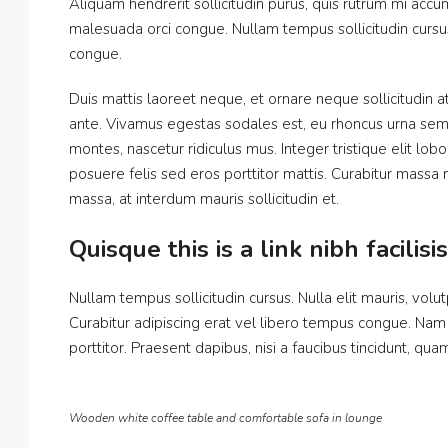
Aliquam hendrerit sollicitudin purus, quis rutrum mi acc
malesuada orci congue. Nullam tempus sollicitudin cursus.
congue.
Duis mattis laoreet neque, et ornare neque sollicitudin 
ante. Vivamus egestas sodales est, eu rhoncus urna sem
montes, nascetur ridiculus mus. Integer tristique elit lo
posuere felis sed eros porttitor mattis. Curabitur massa m
massa, at interdum mauris sollicitudin et.
Quisque this is a link nibh facilis
Nullam tempus sollicitudin cursus. Nulla elit mauris, volut
Curabitur adipiscing erat vel libero tempus congue. Na
porttitor. Praesent dapibus, nisi a faucibus tincidunt, qu
Wooden white coffee table and comfortable sofa in lounge