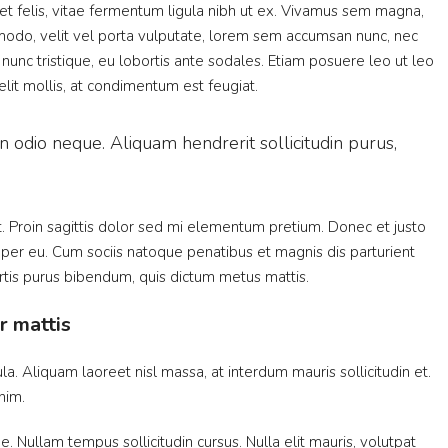
eet felis, vitae fermentum ligula nibh ut ex. Vivamus sem magna,
Modern apartment on the bay
mmodo, velit vel porta vulputate, lorem sem accumsan nunc, nec
5875 Collins Ave, Miami Beach, FL 33140, Stati 
 nunc tristique, eu lobortis ante sodales. Etiam posuere leo ut leo
4
2
1200
Sq Ft
 elit mollis, at condimentum est feugiat.
APARTMENT
n odio neque. Aliquam hendrerit sollicitudin purus,
at. Proin sagittis dolor sed mi elementum pretium. Donec et justo
per eu. Cum sociis natoque penatibus et magnis dis parturient
bortis purus bibendum, quis dictum metus mattis.
r mattis
s, FL 33919, USA
la. Aliquam laoreet nisl massa, at interdum mauris sollicitudin et.
enim.
ue. Nullam tempus sollicitudin cursus. Nulla elit mauris, volutpat