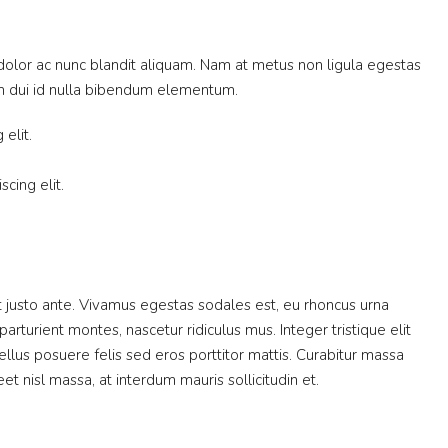
 dolor ac nunc blandit aliquam. Nam at metus non ligula egestas
m dui id nulla bibendum elementum.
elit.
cing elit.
 justo ante. Vivamus egestas sodales est, eu rhoncus urna
turient montes, nascetur ridiculus mus. Integer tristique elit
llus posuere felis sed eros porttitor mattis. Curabitur massa
et nisl massa, at interdum mauris sollicitudin et.