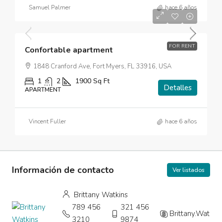
Samuel Palmer
hace 6 años
$3,700
/mo
FOR RENT
Confortable apartment
1848 Cranford Ave, Fort Myers, FL 33916, USA
1
2
1900
Sq Ft
Detalles
APARTMENT
Vincent Fuller
hace 6 años
Información de contacto
Ver listados
Brittany Watkins
789 456
321 456
Brittany.Watkin
3210
9874