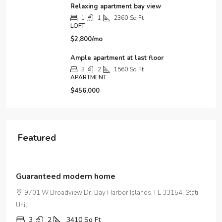
Relaxing apartment bay view
1
1
2360
Sq Ft
LOFT
$2,800/mo
Ample apartment at last floor
3
2
1560
Sq Ft
APARTMENT
$456,000
Featured
$3,600
/mo
Contemporary apartment
9321 Cypress Lake Dr, Fort Myers, FL 33919, USA
2
2
2350
Sq Ft
APARTMENT