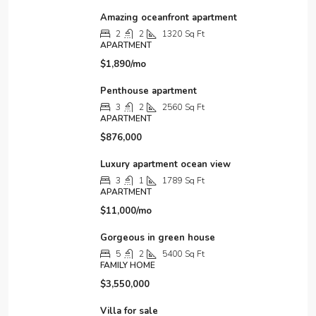
5
2
5400
Sq Ft
FAMILY HOME
$3,550,000
Villa for sale
4
2
4100
Sq Ft
VILLA
$1,750,000
Contact Us
1880 Michigan Avenue Suite #104, Miami Beach, FL
33139
(786) 305 7894
info@houzez.co