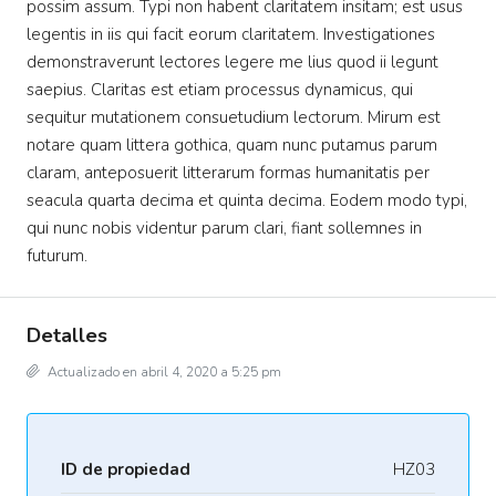
possim assum. Typi non habent claritatem insitam; est usus
legentis in iis qui facit eorum claritatem. Investigationes
demonstraverunt lectores legere me lius quod ii legunt
saepius. Claritas est etiam processus dynamicus, qui
sequitur mutationem consuetudium lectorum. Mirum est
notare quam littera gothica, quam nunc putamus parum
claram, anteposuerit litterarum formas humanitatis per
seacula quarta decima et quinta decima. Eodem modo typi,
qui nunc nobis videntur parum clari, fiant sollemnes in
futurum.
Detalles
Actualizado en abril 4, 2020 a 5:25 pm
ID de propiedad
HZ03