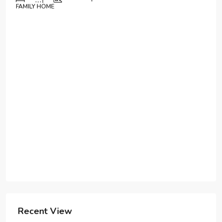
Recent View
Amazing oceanfront apartment
2
2
1320
Sq Ft
APARTMENT
$1,890/mo
Penthouse apartment
3
2
2560
Sq Ft
APARTMENT
$876,000
Luxury apartment ocean view
3
1
1789
Sq Ft
APARTMENT
$11,000/mo
Gorgeous in green house