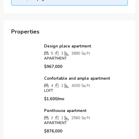
Properties
Design place apartment
5
3
3890
Sq Ft
APARTMENT
$967,000
Confortable and ample apartment
4
2
4300
Sq Ft
LOFT
$1,600/mo
Penthouse apartment
3
2
2560
Sq Ft
APARTMENT
$876,000