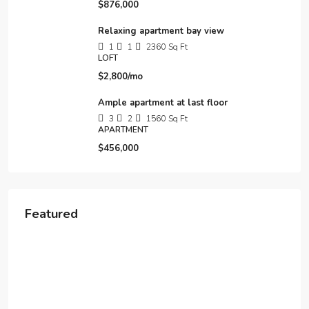
$876,000
Relaxing apartment bay view
1
1
2360
Sq Ft
LOFT
$2,800/mo
Ample apartment at last floor
3
2
1560
Sq Ft
APARTMENT
$456,000
Featured