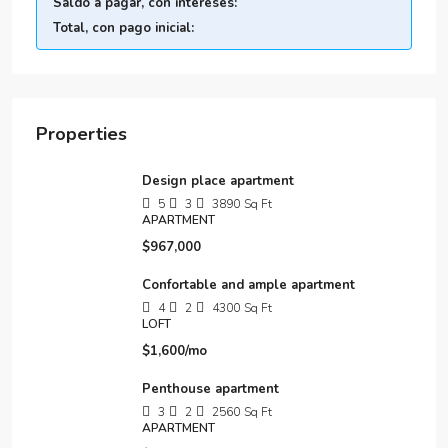
Saldo a pagar, con intereses:
Total, con pago inicial:
Properties
Design place apartment
5
3
3890
Sq Ft
APARTMENT
$967,000
Confortable and ample apartment
4
2
4300
Sq Ft
LOFT
$1,600/mo
Penthouse apartment
3
2
2560
Sq Ft
APARTMENT