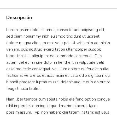
Descripción
Lorem ipsum dolor sit amet, consectetuer adipiscing elit,
sed diam nonummy nibh euismod tincidunt ut laoreet
dolore magna aliquam erat volutpat. Ut wisi enim ad minim
veniam, quis nostrud exerci tation ullamcorper suscipit
lobortis nisl ut aliquip ex ea commodo consequat. Duis
autem vel eum iriure dolor in hendrerit in vulputate velit
esse molestie consequat, vel illum dolore eu feugiat nulla
facilisis at vero eros et accumsan et iusto odio dignissim qui
blandit praesent luptatum zzril delenit augue duis dolore te
feugait nulla facilisi.
Nam liber tempor cum soluta nobis eleifend option congue
nihil imperdiet doming id quod mazim placerat facer
possim assum. Typi non habent claritatem insitam; est usus