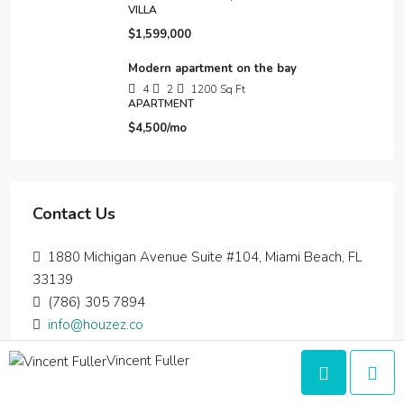
VILLA
$1,599,000
Modern apartment on the bay
4
2
1200
Sq Ft
APARTMENT
$4,500/mo
Contact Us
1880 Michigan Avenue Suite #104, Miami Beach, FL
33139
(786) 305 7894
info@houzez.co
Vincent Fuller