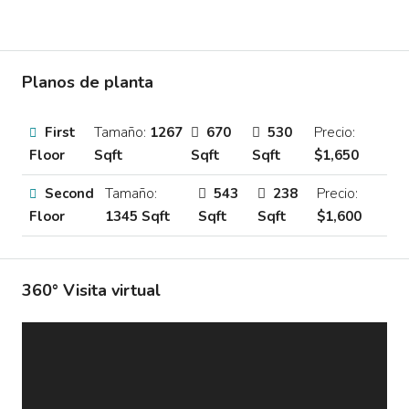
Planos de planta
First
Tamaño:
1267
670
530
Precio:
Floor
Sqft
Sqft
Sqft
$1,650
Second
Tamaño:
543
238
Precio:
Floor
1345 Sqft
Sqft
Sqft
$1,600
360° Visita virtual