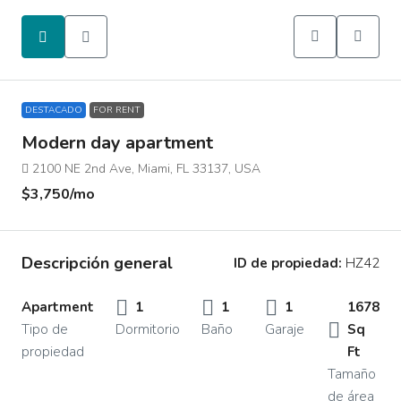
DESTACADO
FOR RENT
Modern day apartment
2100 NE 2nd Ave, Miami, FL 33137, USA
$3,750
/mo
Descripción general
ID de propiedad:
HZ42
Apartment
1
1
1
1678
Tipo de
Dormitorio
Baño
Garaje
Sq
propiedad
Ft
Tamaño
de área