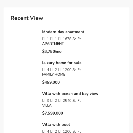
Recent View
Modern day apartment
1
1
1678
Sq Ft
APARTMENT
$3,750/mo
Luxury home for sale
4
2
1200
Sq Ft
FAMILY HOME
$459,000
Villa with ocean and bay view
3
2
2540
Sq Ft
VILLA
$7,599,000
Villa with pool
4
2
1200
Sq Ft