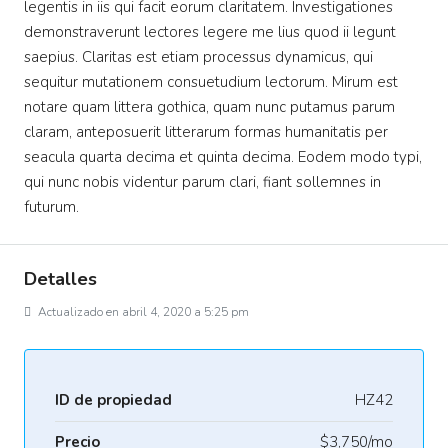
legentis in iis qui facit eorum claritatem. Investigationes
demonstraverunt lectores legere me lius quod ii legunt
saepius. Claritas est etiam processus dynamicus, qui
sequitur mutationem consuetudium lectorum. Mirum est
notare quam littera gothica, quam nunc putamus parum
claram, anteposuerit litterarum formas humanitatis per
seacula quarta decima et quinta decima. Eodem modo typi,
qui nunc nobis videntur parum clari, fiant sollemnes in
futurum.
Detalles
Actualizado en abril 4, 2020 a 5:25 pm
ID de propiedad
HZ42
Precio
$3,750/mo