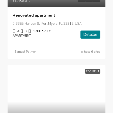
$3,700
/sq ft
Renovated apartment
3385 Hanson St, Fort Myers, FL 33916, USA
4
2
1200
Sq Ft
Detalles
APARTMENT
Samuel Palmer
hace 6 años
FOR RENT