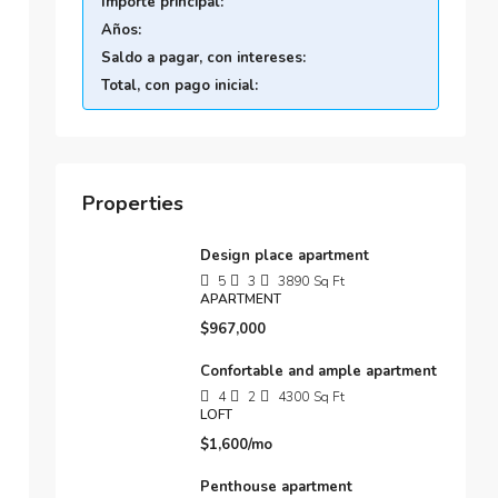
Importe principal:
Años:
Saldo a pagar, con intereses:
Total, con pago inicial:
Properties
Design place apartment
5
3
3890
Sq Ft
APARTMENT
$967,000
Confortable and ample apartment
4
2
4300
Sq Ft
LOFT
$1,600/mo
Penthouse apartment