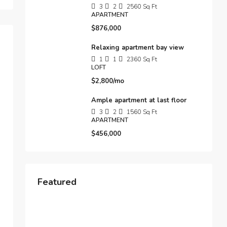
3
2
2560
Sq Ft
APARTMENT
$876,000
Relaxing apartment bay view
1
1
2360
Sq Ft
LOFT
$2,800/mo
Ample apartment at last floor
3
2
1560
Sq Ft
APARTMENT
$456,000
Featured