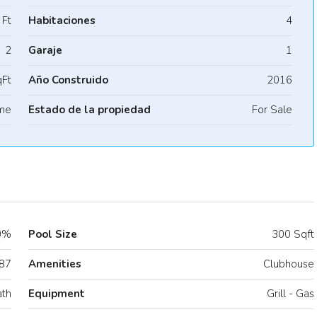
 Ft
Habitaciones
4
2
Garaje
1
Ft
Año Construido
2016
me
Estado de la propiedad
For Sale
0%
Pool Size
300 Sqft
87
Amenities
Clubhouse
ath
Equipment
Grill - Gas