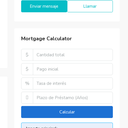
Enviar mensaje
Llamar
Mortgage Calculator
$
$
%
Calcular