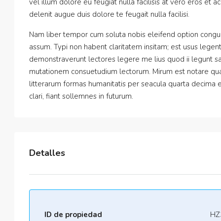
vel illum dolore eu feugiat nulla facilisis at vero eros et 
delenit augue duis dolore te feugait nulla facilisi.
Nam liber tempor cum soluta nobis eleifend option congu
assum. Typi non habent claritatem insitam; est usus legentis
demonstraverunt lectores legere me lius quod ii legunt sa
mutationem consuetudium lectorum. Mirum est notare qua
litterarum formas humanitatis per seacula quarta decima 
clari, fiant sollemnes in futurum.
Detalles
ID de propiedad
HZ