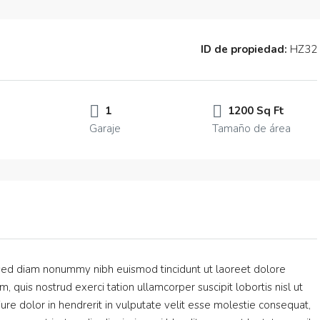
ID de propiedad:
HZ32
1
1200 Sq Ft
Garaje
Tamaño de área
, sed diam nonummy nibh euismod tincidunt ut laoreet dolore
 quis nostrud exerci tation ullamcorper suscipit lobortis nisl ut
e dolor in hendrerit in vulputate velit esse molestie consequat,