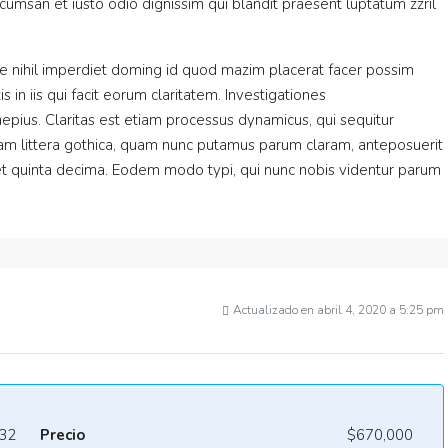
accumsan et iusto odio dignissim qui blandit praesent luptatum zzril
e nihil imperdiet doming id quod mazim placerat facer possim
 in iis qui facit eorum claritatem. Investigationes
epius. Claritas est etiam processus dynamicus, qui sequitur
m littera gothica, quam nunc putamus parum claram, anteposuerit
et quinta decima. Eodem modo typi, qui nunc nobis videntur parum
Actualizado en abril 4, 2020 a 5:25 pm
32
Precio
$670,000