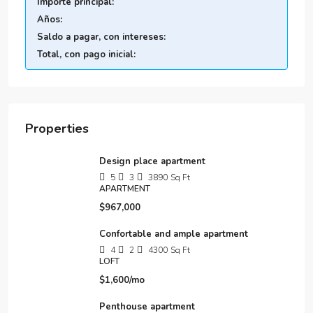
Importe principal:
Años:
Saldo a pagar, con intereses:
Total, con pago inicial:
Properties
Design place apartment
5
3
3890
Sq Ft
APARTMENT
$967,000
Confortable and ample apartment
4
2
4300
Sq Ft
LOFT
$1,600/mo
Penthouse apartment