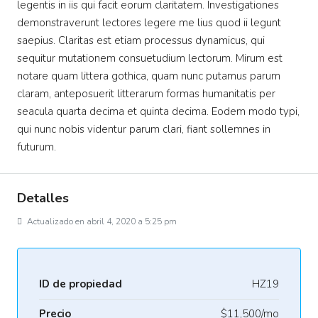
legentis in iis qui facit eorum claritatem. Investigationes
demonstraverunt lectores legere me lius quod ii legunt
saepius. Claritas est etiam processus dynamicus, qui
sequitur mutationem consuetudium lectorum. Mirum est
notare quam littera gothica, quam nunc putamus parum
claram, anteposuerit litterarum formas humanitatis per
seacula quarta decima et quinta decima. Eodem modo typi,
qui nunc nobis videntur parum clari, fiant sollemnes in
futurum.
Detalles
Actualizado en abril 4, 2020 a 5:25 pm
ID de propiedad
HZ19
Precio
$11,500/mo