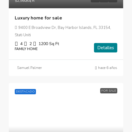
$2,560
/sq ft
Luxury home for sale
9400 E Broadview Dr, Bay Harbor Islands, FL 33154,
Stati Uniti
4
2
1200
Sq Ft
Detalles
FAMILY HOME
Samuel Palmer
hace 6 años
FOR SALE
DESTACADO