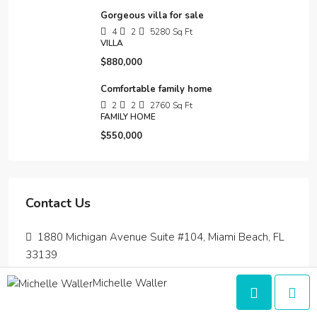
Gorgeous villa for sale
4
2
5280
Sq Ft
VILLA
$880,000
Comfortable family home
2
2
2760
Sq Ft
FAMILY HOME
$550,000
Contact Us
1880 Michigan Avenue Suite #104, Miami Beach, FL
33139
(786) 305 7894
Michelle Waller
info@houzez.co