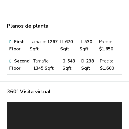
Planos de planta
First
Tamaño:
1267
670
530
Precio:
Floor
Sqft
Sqft
Sqft
$1,650
Second
Tamaño:
543
238
Precio:
Floor
1345 Sqft
Sqft
Sqft
$1,600
360° Visita virtual