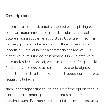
Descripción
Lorem ipsum dolor sit amet, consectetuer adipiscing elit,
sed diam nonummy nibh euismod tincidunt ut laoreet
dolore magna aliquam erat volutpat. Ut wisi enim ad minim
veniam, quis nostrud exerci tation ullamcorper suscipit
lobortis nisl ut aliquip ex ea commodo consequat. Duis
autem vel eum iriure dolor in hendrerit in vulputate velit
esse molestie consequat, vel illum dolore eu feugiat nulla
facilisis at vero eros et accumsan et iusto odio dignissim qui
blandit praesent luptatum zzril delenit augue duis dolore te
feugait nulla facilisi.
Nam liber tempor cum soluta nobis eleifend option congue
nihil imperdiet doming id quod mazim placerat facer
possim assum. Typi non habent claritatem insitam; est usus