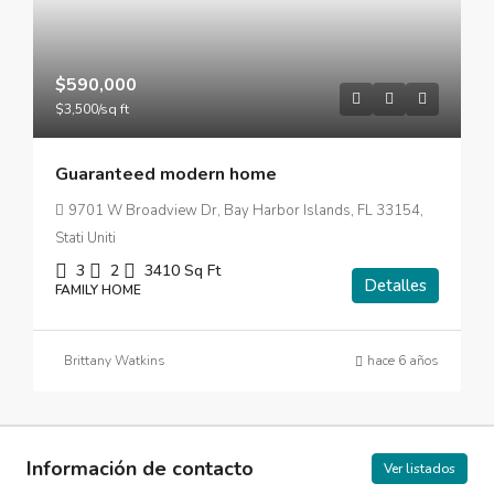
$590,000
$3,500
/sq ft
Guaranteed modern home
9701 W Broadview Dr, Bay Harbor Islands, FL 33154,
Stati Uniti
3
2
3410
Sq Ft
Detalles
FAMILY HOME
Brittany Watkins
hace 6 años
Información de contacto
Ver listados