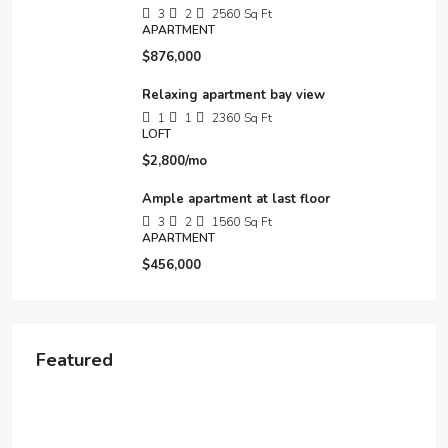
3
2
2560
Sq Ft
APARTMENT
$876,000
Relaxing apartment bay view
1
1
2360
Sq Ft
LOFT
$2,800/mo
Ample apartment at last floor
3
2
1560
Sq Ft
APARTMENT
$456,000
Featured