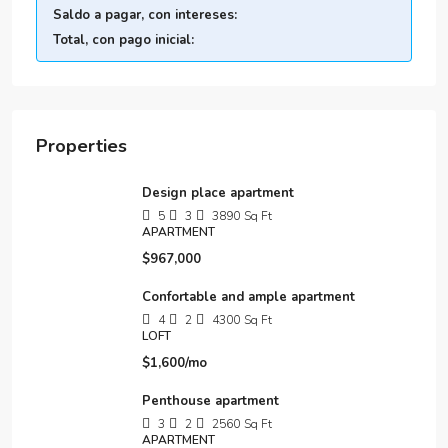
Saldo a pagar, con intereses:
Total, con pago inicial:
Properties
Design place apartment
5
3
3890
Sq Ft
APARTMENT
$967,000
Confortable and ample apartment
4
2
4300
Sq Ft
LOFT
$1,600/mo
Penthouse apartment
3
2
2560
Sq Ft
APARTMENT