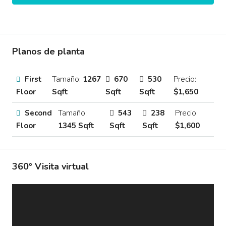
Planos de planta
First
Tamaño:
1267
670
530
Precio:
Floor
Sqft
Sqft
Sqft
$1,650
Second
Tamaño:
543
238
Precio:
Floor
1345 Sqft
Sqft
Sqft
$1,600
360° Visita virtual