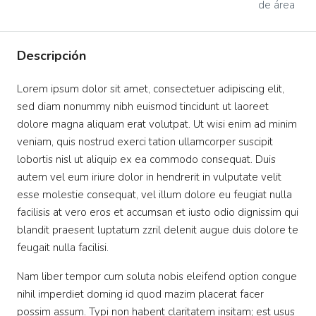
de área
Descripción
Lorem ipsum dolor sit amet, consectetuer adipiscing elit,
sed diam nonummy nibh euismod tincidunt ut laoreet
dolore magna aliquam erat volutpat. Ut wisi enim ad minim
veniam, quis nostrud exerci tation ullamcorper suscipit
lobortis nisl ut aliquip ex ea commodo consequat. Duis
autem vel eum iriure dolor in hendrerit in vulputate velit
esse molestie consequat, vel illum dolore eu feugiat nulla
facilisis at vero eros et accumsan et iusto odio dignissim qui
blandit praesent luptatum zzril delenit augue duis dolore te
feugait nulla facilisi.
Nam liber tempor cum soluta nobis eleifend option congue
nihil imperdiet doming id quod mazim placerat facer
possim assum. Typi non habent claritatem insitam; est usus