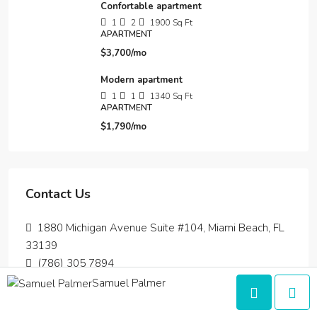
Confortable apartment
1
2
1900
Sq Ft
APARTMENT
$3,700/mo
Modern apartment
1
1
1340
Sq Ft
APARTMENT
$1,790/mo
Contact Us
1880 Michigan Avenue Suite #104, Miami Beach, FL
33139
(786) 305 7894
info@houzez.co
Samuel Palmer