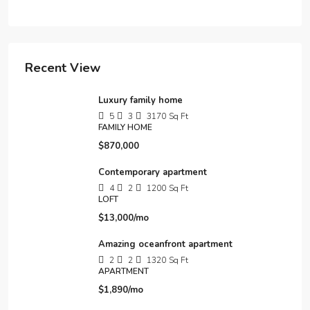
Recent View
Luxury family home
5
3
3170
Sq Ft
FAMILY HOME
$870,000
Contemporary apartment
4
2
1200
Sq Ft
LOFT
$13,000/mo
Amazing oceanfront apartment
2
2
1320
Sq Ft
APARTMENT
$1,890/mo