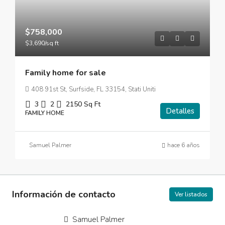
$758,000
$3,690
/sq ft
Family home for sale
408 91st St, Surfside, FL 33154, Stati Uniti
3
2
2150
Sq Ft
Detalles
FAMILY HOME
Samuel Palmer
hace 6 años
Información de contacto
Ver listados
Samuel Palmer