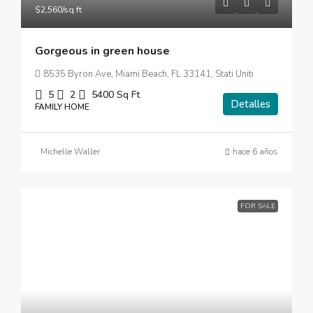
$2,560
/sq ft
Gorgeous in green house
8535 Byron Ave, Miami Beach, FL 33141, Stati Uniti
5
2
5400
Sq Ft
Detalles
FAMILY HOME
Michelle Waller
hace 6 años
FOR SALE