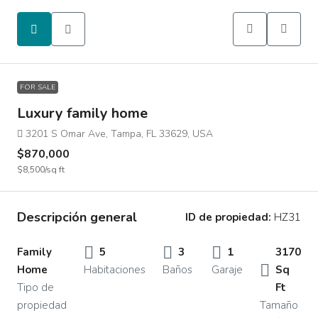
FOR SALE
Luxury family home
3201 S Omar Ave, Tampa, FL 33629, USA
$870,000
$8,500
/sq ft
Descripción general
ID de propiedad:
HZ31
Family
5
3
1
3170
Home
Habitaciones
Baños
Garaje
Sq
Tipo de
Ft
propiedad
Tamaño