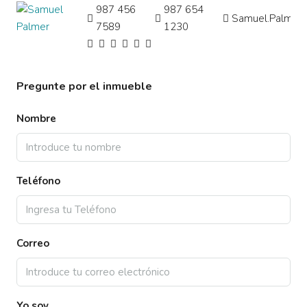
987 456
987 654
Samuel.Palmer
7589
1230
Pregunte por el inmueble
Nombre
Teléfono
Correo
Yo soy