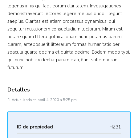
legentis in iis qui facit eorum claritatem. Investigationes
demonstraverunt lectores legere me lius quod ii legunt
saepius. Claritas est etiam processus dynamicus, qui
sequitur mutationem consuetudium lectorum. Mirum est
notare quam littera gothica, quam nunc putamus parum
claram, anteposuerit litterarum formas humanitatis per
seacula quarta decima et quinta decima. Eodem modo typi,
qui nunc nobis videntur parum clari, fiant sollemnes in
futurum.
Detalles
Actualizado en abril 4, 2020 a 5:25 pm
ID de propiedad
HZ31